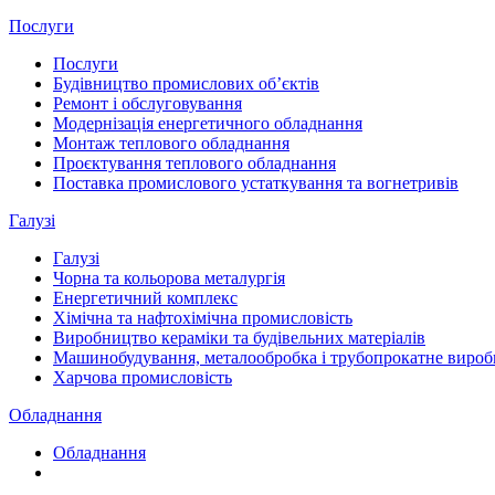
Послуги
Послуги
Будівництво промислових обʼєктів
Ремонт і обслуговування
Модернізація енергетичного обладнання
Монтаж теплового обладнання
Проєктування теплового обладнання
Поставка промислового устаткування та вогнетривів
Галузі
Галузі
Чорна та кольорова металургія
Енергетичний комплекс
Хімічна та нафтохімічна промисловість
Виробництво кераміки та будівельних матеріалів
Машинобудування, металообробка і трубопрокатне виро
Харчова промисловість
Обладнання
Обладнання