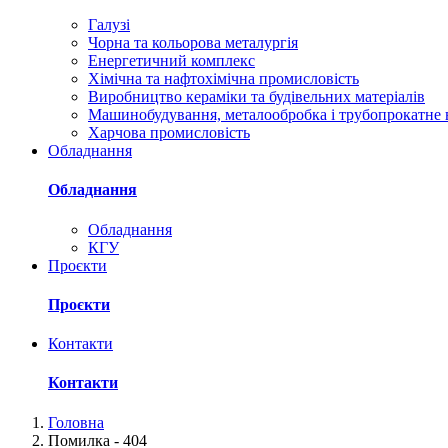
Галузі
Чорна та кольорова металургія
Енергетичний комплекс
Хімічна та нафтохімічна промисловість
Виробництво кераміки та будівельних матеріалів
Машинобудування, металообробка і трубопрокатне
Харчова промисловість
Обладнання
Обладнання
Обладнання
КГУ
Проєкти
Проєкти
Контакти
Контакти
Головна
Помилка - 404