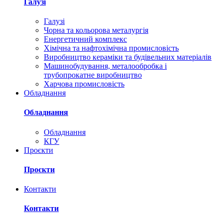
Галузі
Галузі
Чорна та кольорова металургія
Енергетичний комплекс
Хімічна та нафтохімічна промисловість
Виробництво кераміки та будівельних матеріалів
Машинобудування, металообробка і
трубопрокатне виробництво
Харчова промисловість
Обладнання
Обладнання
Обладнання
КГУ
Проєкти
Проєкти
Контакти
Контакти