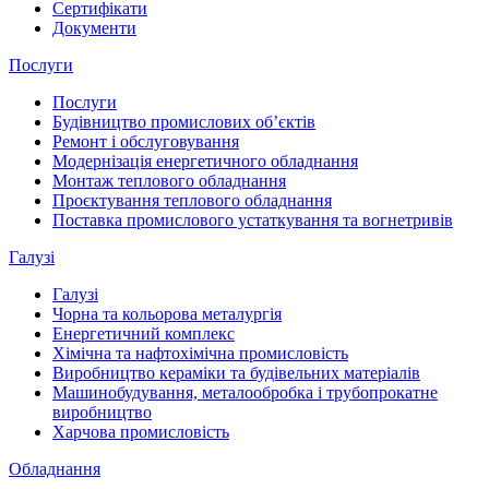
Сертифікати
Документи
Послуги
Послуги
Будівництво промислових обʼєктів
Ремонт і обслуговування
Модернізація енергетичного обладнання
Монтаж теплового обладнання
Проєктування теплового обладнання
Поставка промислового устаткування та вогнетривів
Галузі
Галузі
Чорна та кольорова металургія
Енергетичний комплекс
Хімічна та нафтохімічна промисловість
Виробництво кераміки та будівельних матеріалів
Машинобудування, металообробка і трубопрокатне
виробництво
Харчова промисловість
Обладнання