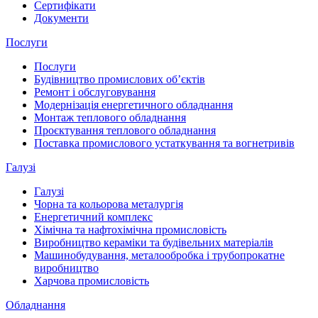
Сертифікати
Документи
Послуги
Послуги
Будівництво промислових обʼєктів
Ремонт і обслуговування
Модернізація енергетичного обладнання
Монтаж теплового обладнання
Проєктування теплового обладнання
Поставка промислового устаткування та вогнетривів
Галузі
Галузі
Чорна та кольорова металургія
Енергетичний комплекс
Хімічна та нафтохімічна промисловість
Виробництво кераміки та будівельних матеріалів
Машинобудування, металообробка і трубопрокатне
виробництво
Харчова промисловість
Обладнання