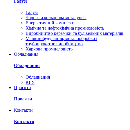
Галузі
Галузі
Чорна та кольорова металургія
Енергетичний комплекс
Хімічна та нафтохімічна промисловість
Виробництво кераміки та будівельних матеріалів
Машинобудування, металообробка і
трубопрокатне виробництво
Харчова промисловість
Обладнання
Обладнання
Обладнання
КГУ
Проєкти
Проєкти
Контакти
Контакти