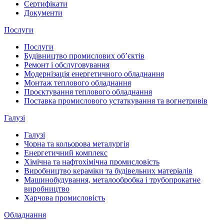
Сертифікати
Документи
Послуги
Послуги
Будівництво промислових обʼєктів
Ремонт і обслуговування
Модернізація енергетичного обладнання
Монтаж теплового обладнання
Проєктування теплового обладнання
Поставка промислового устаткування та вогнетривів
Галузі
Галузі
Чорна та кольорова металургія
Енергетичний комплекс
Хімічна та нафтохімічна промисловість
Виробництво кераміки та будівельних матеріалів
Машинобудування, металообробка і трубопрокатне
виробництво
Харчова промисловість
Обладнання