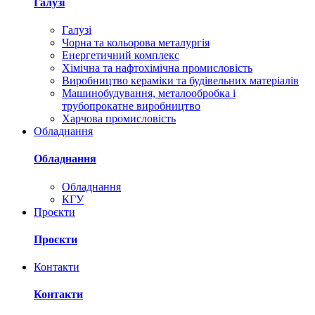
Галузі
Галузі
Чорна та кольорова металургія
Енергетичний комплекс
Хімічна та нафтохімічна промисловість
Виробництво кераміки та будівельних матеріалів
Машинобудування, металообробка і
трубопрокатне виробництво
Харчова промисловість
Обладнання
Обладнання
Обладнання
КГУ
Проєкти
Проєкти
Контакти
Контакти