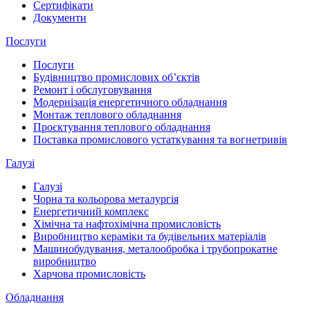
Сертифікати
Документи
Послуги
Послуги
Будівництво промислових обʼєктів
Ремонт і обслуговування
Модернізація енергетичного обладнання
Монтаж теплового обладнання
Проєктування теплового обладнання
Поставка промислового устаткування та вогнетривів
Галузі
Галузі
Чорна та кольорова металургія
Енергетичний комплекс
Хімічна та нафтохімічна промисловість
Виробництво кераміки та будівельних матеріалів
Машинобудування, металообробка і трубопрокатне
виробництво
Харчова промисловість
Обладнання