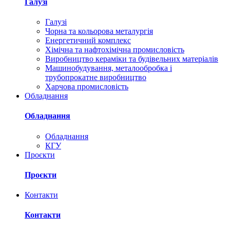
Галузі
Галузі
Чорна та кольорова металургія
Енергетичний комплекс
Хімічна та нафтохімічна промисловість
Виробництво кераміки та будівельних матеріалів
Машинобудування, металообробка і
трубопрокатне виробництво
Харчова промисловість
Обладнання
Обладнання
Обладнання
КГУ
Проєкти
Проєкти
Контакти
Контакти