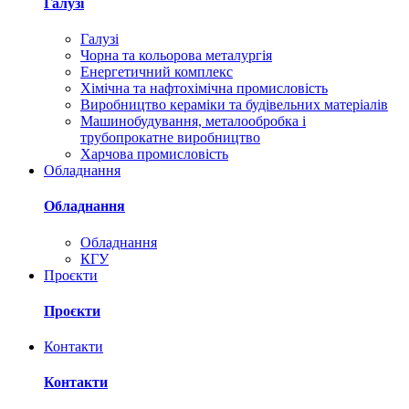
Галузі
Галузі
Чорна та кольорова металургія
Енергетичний комплекс
Хімічна та нафтохімічна промисловість
Виробництво кераміки та будівельних матеріалів
Машинобудування, металообробка і
трубопрокатне виробництво
Харчова промисловість
Обладнання
Обладнання
Обладнання
КГУ
Проєкти
Проєкти
Контакти
Контакти