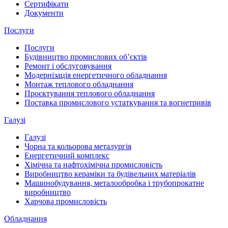
Сертифікати
Документи
Послуги
Послуги
Будівництво промислових обʼєктів
Ремонт і обслуговування
Модернізація енергетичного обладнання
Монтаж теплового обладнання
Проєктування теплового обладнання
Поставка промислового устаткування та вогнетривів
Галузі
Галузі
Чорна та кольорова металургія
Енергетичний комплекс
Хімічна та нафтохімічна промисловість
Виробництво кераміки та будівельних матеріалів
Машинобудування, металообробка і трубопрокатне
виробництво
Харчова промисловість
Обладнання