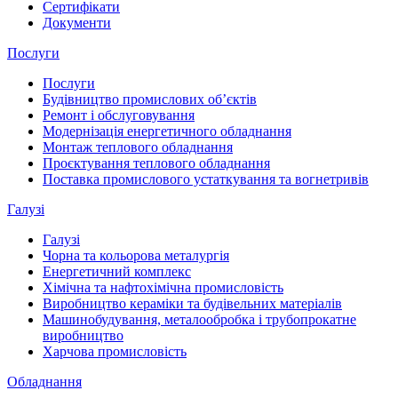
Сертифікати
Документи
Послуги
Послуги
Будівництво промислових обʼєктів
Ремонт і обслуговування
Модернізація енергетичного обладнання
Монтаж теплового обладнання
Проєктування теплового обладнання
Поставка промислового устаткування та вогнетривів
Галузі
Галузі
Чорна та кольорова металургія
Енергетичний комплекс
Хімічна та нафтохімічна промисловість
Виробництво кераміки та будівельних матеріалів
Машинобудування, металообробка і трубопрокатне
виробництво
Харчова промисловість
Обладнання