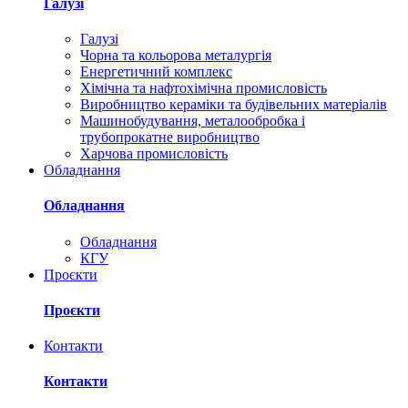
Галузі
Галузі
Чорна та кольорова металургія
Енергетичний комплекс
Хімічна та нафтохімічна промисловість
Виробництво кераміки та будівельних матеріалів
Машинобудування, металообробка і
трубопрокатне виробництво
Харчова промисловість
Обладнання
Обладнання
Обладнання
КГУ
Проєкти
Проєкти
Контакти
Контакти