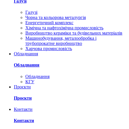
Галузі
Галузі
Чорна та кольорова металургія
Енергетичний комплекс
Хімічна та нафтохімічна промисловість
Виробництво кераміки та будівельних матеріалів
Машинобудування, металообробка і
трубопрокатне виробництво
Харчова промисловість
Обладнання
Обладнання
Обладнання
КГУ
Проєкти
Проєкти
Контакти
Контакти