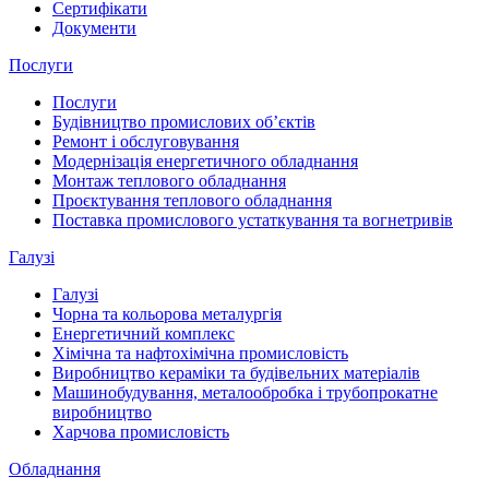
Сертифікати
Документи
Послуги
Послуги
Будівництво промислових обʼєктів
Ремонт і обслуговування
Модернізація енергетичного обладнання
Монтаж теплового обладнання
Проєктування теплового обладнання
Поставка промислового устаткування та вогнетривів
Галузі
Галузі
Чорна та кольорова металургія
Енергетичний комплекс
Хімічна та нафтохімічна промисловість
Виробництво кераміки та будівельних матеріалів
Машинобудування, металообробка і трубопрокатне
виробництво
Харчова промисловість
Обладнання