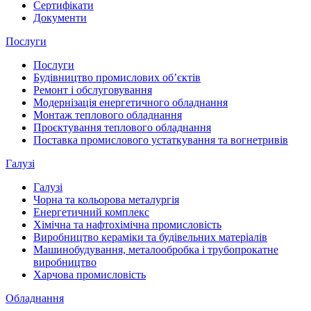
Сертифікати
Документи
Послуги
Послуги
Будівництво промислових обʼєктів
Ремонт і обслуговування
Модернізація енергетичного обладнання
Монтаж теплового обладнання
Проєктування теплового обладнання
Поставка промислового устаткування та вогнетривів
Галузі
Галузі
Чорна та кольорова металургія
Енергетичний комплекс
Хімічна та нафтохімічна промисловість
Виробництво кераміки та будівельних матеріалів
Машинобудування, металообробка і трубопрокатне
виробництво
Харчова промисловість
Обладнання