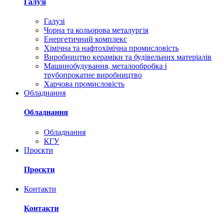
Галузі
Галузі
Чорна та кольорова металургія
Енергетичний комплекс
Хімічна та нафтохімічна промисловість
Виробництво кераміки та будівельних матеріалів
Машинобудування, металообробка і
трубопрокатне виробництво
Харчова промисловість
Обладнання
Обладнання
Обладнання
КГУ
Проєкти
Проєкти
Контакти
Контакти