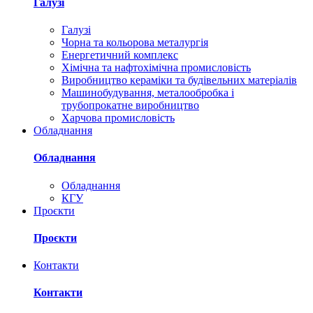
Галузі
Галузі
Чорна та кольорова металургія
Енергетичний комплекс
Хімічна та нафтохімічна промисловість
Виробництво кераміки та будівельних матеріалів
Машинобудування, металообробка і
трубопрокатне виробництво
Харчова промисловість
Обладнання
Обладнання
Обладнання
КГУ
Проєкти
Проєкти
Контакти
Контакти