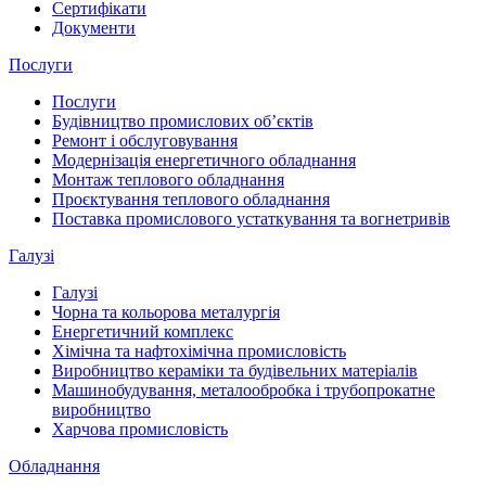
Сертифікати
Документи
Послуги
Послуги
Будівництво промислових обʼєктів
Ремонт і обслуговування
Модернізація енергетичного обладнання
Монтаж теплового обладнання
Проєктування теплового обладнання
Поставка промислового устаткування та вогнетривів
Галузі
Галузі
Чорна та кольорова металургія
Енергетичний комплекс
Хімічна та нафтохімічна промисловість
Виробництво кераміки та будівельних матеріалів
Машинобудування, металообробка і трубопрокатне
виробництво
Харчова промисловість
Обладнання