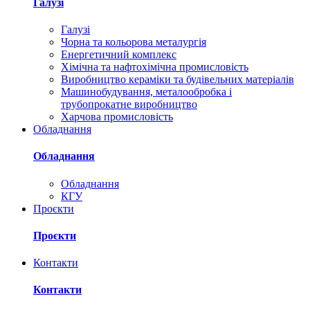
Галузі
Галузі
Чорна та кольорова металургія
Енергетичний комплекс
Хімічна та нафтохімічна промисловість
Виробництво кераміки та будівельних матеріалів
Машинобудування, металообробка і
трубопрокатне виробництво
Харчова промисловість
Обладнання
Обладнання
Обладнання
КГУ
Проєкти
Проєкти
Контакти
Контакти