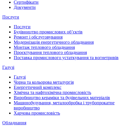
Сертифікати
Документи
Послуги
Послуги
Будівництво промислових обʼєктів
Ремонт і обслуговування
Модернізація енергетичного обладнання
Монтаж теплового обладнання
Проєктування теплового обладнання
Поставка промислового устаткування та вогнетривів
Галузі
Галузі
Чорна та кольорова металургія
Енергетичний комплекс
Хімічна та нафтохімічна промисловість
Виробництво кераміки та будівельних матеріалів
Машинобудування, металообробка і трубопрокатне
виробництво
Харчова промисловість
Обладнання